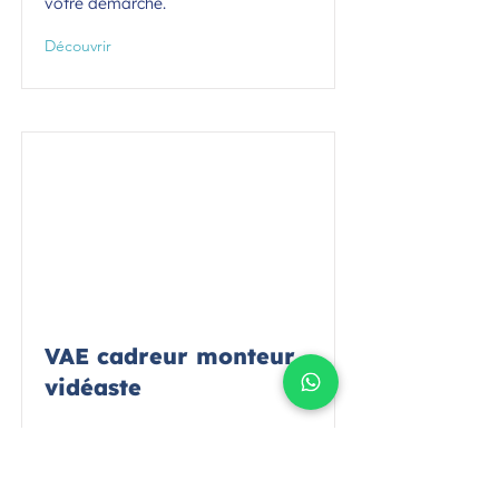
votre démarche.
Découvrir
VAE cadreur monteur
vidéaste
VAE Cadreur monteur vidéaste
(RNCP 38803) : faites reconnaître
votre expérience en image et