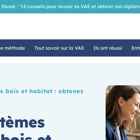
 Ebook : "12 conseils pour réussir sa VAE et obtenir son dipl
re méthode
Tout savoir sur la VAE
Ils ont réussi
Ent
 bois et habitat : obtenez
stèmes
 bois et