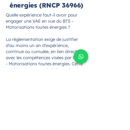
énergies (RNCP 36966)
Quelle expérience faut-il avoir pour
engager une VAE en vue du BTS -
Motorisations toutes énergies ?
La réglementation exige de justifier
d'au moins un an d'expérience,
continue ou cumulée, en lien direct
avec les compétences visées par le BTS
- Motorisations toutes énergies. Cette
expérience peut avoir été acquise dans
un cadre salarié, en tant
qu'indépendant, ou même dans le
cadre d'une activité bénévole, dès lors
qu'elle est en rapport avec les activités
de diagnostic, de maintenance ou de
réparation de systèmes de
motorisation. La première étape
consiste à vérifier cette recevabilité
avant de constituer le dossier de