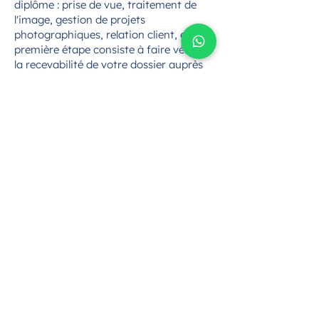
diplôme : prise de vue, traitement de
l'image, gestion de projets
photographiques, relation client, etc. La
première étape consiste à faire vérifier
la recevabilité de votre dossier auprès
de l'organisme certificateur compétent.
Comment se déroule concrètement le
processus de VAE pour cette
certification ?
La démarche se déroule en plusieurs
étapes. Après vérification de la
recevabilité de votre demande, vous
constituez un dossier de validation
dans lequel vous décrivez vos activités
professionnelles et démontrez les
compétences acquises en lien avec le
BTS - Photographie. Ce dossier est
ensuite examiné par un jury composé
de professionnels et de formateurs
spécialisés dans le domaine. Vous serez