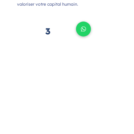
valoriser votre capital humain.
3
Programme personnalisé
Élaboration d'un parcours VAE
sur-mesure pour vos
collaborateurs, avec des sessions
adaptées à vos contraintes
opérationnelles.
4
Suivi et évaluation
Accompagnement continu et