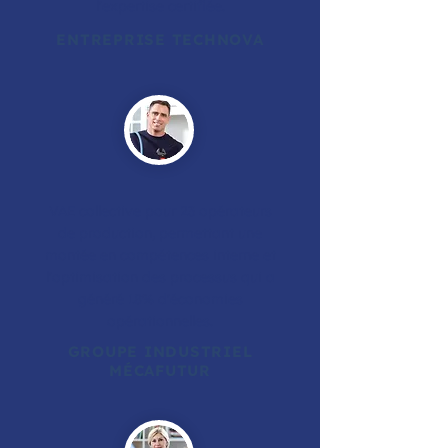
l'expertise certifiée.
ENTREPRISE TECHNOVA
VAE collective pour 23 opérateurs
de production, permettant une
montée en compétences interne et
l'optimisation des processus qui a
généré 18% d'économies
opérationnelles.
GROUPE INDUSTRIEL
MÉCAFUTUR