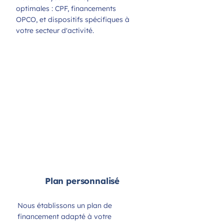
optimales : CPF, financements
OPCO, et dispositifs spécifiques à
votre secteur d'activité.
Gestion
administrative
Notre équipe prend en charge les
démarches administratives
complexes pour l'obtention des
subventions et aides disponibles.
Plan personnalisé
Nous établissons un plan de
financement adapté à votre