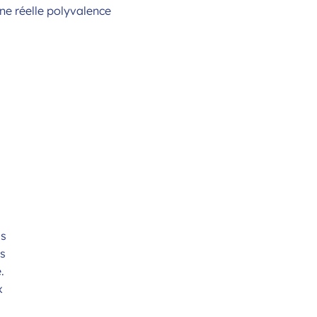
ne réelle polyvalence
is
es
.
x