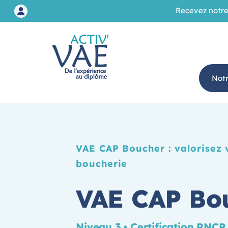
Recevez notre
Not
VAE CAP Boucher : valorisez 
boucherie
VAE CAP Bo
Niveau 3 • Certification RNCP