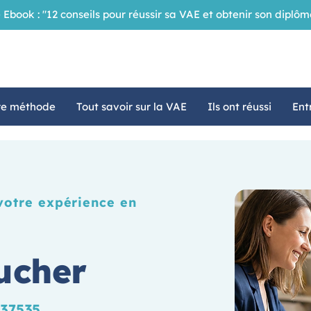
 Ebook : "12 conseils pour réussir sa VAE et obtenir son dipl
re méthode
Tout savoir sur la VAE
Ils ont réussi
Ent
votre expérience en
ucher
 37535