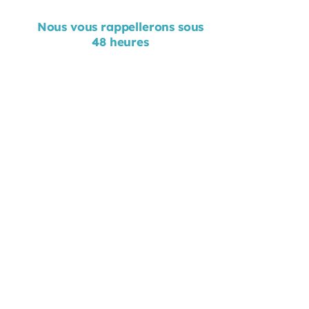
formulaire
Nous vous rappellerons sous
48 heures
Nom
Prénom
Email
Téléphone
Poste occupé