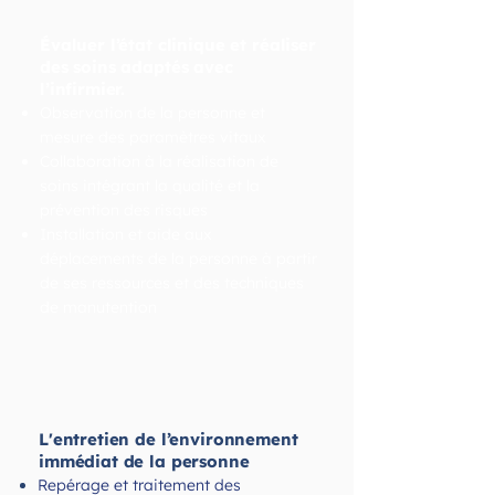
Évaluer l’état clinique et réaliser
des soins adaptés avec
l’infirmier.
Observation de la personne et
mesure des paramètres vitaux
Collaboration à la réalisation de
soins intégrant la qualité et la
prévention des risques
Installation et aide aux
déplacements de la personne à partir
de ses ressources et des techniques
de manutention
L'entretien de l’environnement
immédiat de la personne
Repérage et traitement des