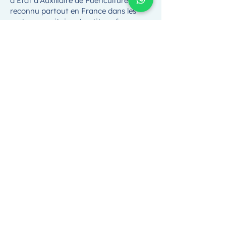
d’État d’Auxiliaire de Puériculture,
reconnu partout en France dans les
secteurs sanitaire et petite enfance.
Où peut-on travailler après une
VAE DEAP ?
Avec le DEAP, vous pouvez exercer en
crèche, maternité, hôpital (pédiatrie),
PMI, micro-crèche, ou en structure
d’accueil d’enfants en situation de
handicap.
La VAE DEAP est-elle adaptée
aux assistantes maternelles ?
Oui, c’est même l’un des profils les plus
courants. Leur expérience en soins,
hygiène, éveil et développement de