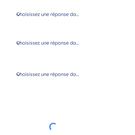
Niveau du diplôme visé
Disponibilités pour que nous vous
rappelions
Modalité d'accompagnement
préférée
J’accepte que les informations
saisies dans ce formulaire soient
utilisées dans le cadre de la relation
commerciale qui en découle. Voir
notre politique de confidentialité
Voir les conditions d'utilisation