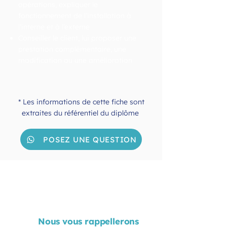
opérations, expliquer le
fonctionnement de l’installation à
l’interne et à l’externe
Conseiller le client, lui proposer une
prestation complémentaire, une
modification ou une amélioration
* Les informations de cette fiche sont
extraites du référentiel du diplôme
POSEZ UNE QUESTION
Renseignez le
formulaire
Nous vous rappellerons