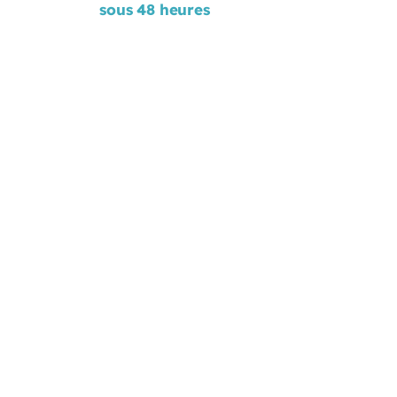
sous 48 heures
Nom
Prénom
Email
Téléphone
Poste occupé
Niveau du diplôme visé