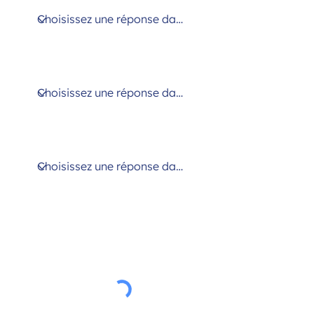
Disponibilités pour que nous vous
rappelions
Modalité d'accompagnement
préférée
J’accepte que les informations
saisies dans ce formulaire soient
utilisées dans le cadre de la relation
commerciale qui en découle. Voir
notre politique de confidentialité
Voir les conditions d'utilisation