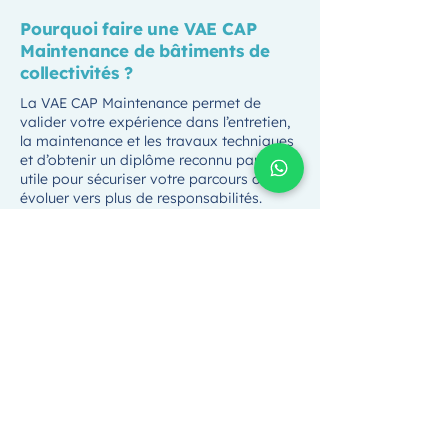
Pourquoi faire une VAE CAP
Maintenance de bâtiments de
collectivités ?
La VAE CAP Maintenance permet de
valider votre expérience dans l’entretien,
la maintenance et les travaux techniques
et d’obtenir un diplôme reconnu par l’État,
utile pour sécuriser votre parcours ou
évoluer vers plus de responsabilités.
Qui peut accéder à la VAE CAP
Maintenance de bâtiments de
collectivités ?
Toute personne ayant déjà exercé des
missions liées à la maintenance, à
l’entretien ou aux travaux techniques,
même sans durée minimale d’expérience.
L’essentiel est que vos activités