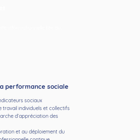
et
lle informationnelle liée au
 la performance sociale
indicateurs sociaux
ravail individuels et collectifs
arche d’appréciation des
oration et au déploiement du
ofessionnelle continue