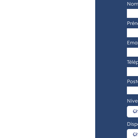
No
Pré
Emai
Télé
Post
Nive
Disp