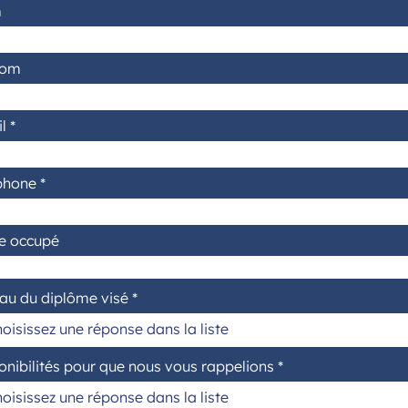
m
nom
l
phone
e occupé
au du diplôme visé
onibilités pour que nous vous rappelions