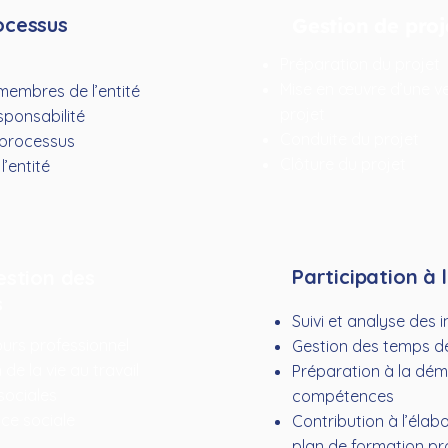
ocessus
Gestion de proj
Préparation du projet
Mise en œuvre d’une vei
membres de l’entité
projet
sponsabilité
Conduite du projet
 processus
Clôture du projet
’entité
Participation à
estion des
s
Suivi et analyse des 
rs professionnel
Gestion des temps de t
 de la vie au travail
Préparation à la dém
sociales
compétences
nce sociale
Contribution à l’élab
plan de formation pr