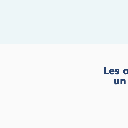
Les a
u