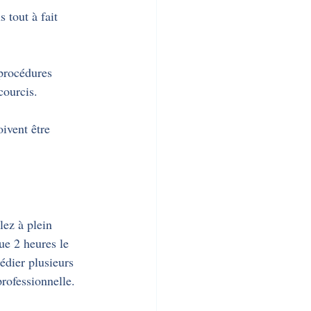
s tout à fait 
procédures 
courcis.
ivent être 
ez à plein 
ue 2 heures le 
édier plusieurs 
rofessionnelle.