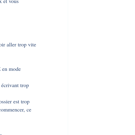
x et vous 
ir aller trop vite 
E en mode 
écrivant trop 
ossier est trop 
ecommencer, ce 
s