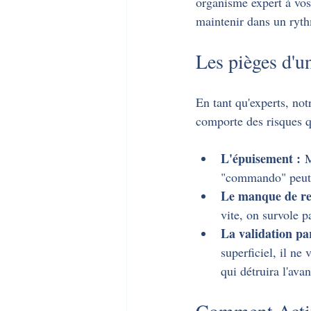
organisme expert à vos
maintenir dans un ryt
Les pièges d'un
En tant qu'experts, notr
comporte des risques q
L'épuisement :
 M
"commando" peut 
Le manque de rec
vite, on survole p
La validation par
superficiel, il n
qui détruira l'av
Comment Activ