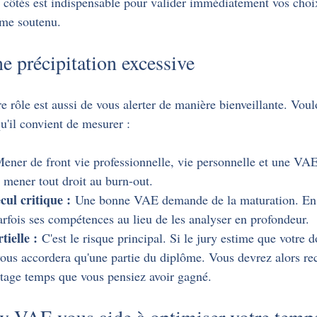
 côtés est indispensable pour valider immédiatement vos choi
hme soutenu.
e précipitation excessive
e rôle est aussi de vous alerter de manière bienveillante. Voulo
u'il convient de mesurer :
ener de front vie professionnelle, vie personnelle et une VA
mener tout droit au burn-out.
ul critique :
 Une bonne VAE demande de la maturation. En 
arfois ses compétences au lieu de les analyser en profondeur.
tielle :
 C'est le risque principal. Si le jury estime que votre d
e vous accordera qu'une partie du diplôme. Vous devrez alors r
antage temps que vous pensiez avoir gagné.
 VAE vous aide à optimiser votre temp