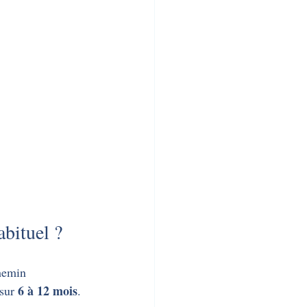
abituel ?
chemin 
6 à 12 mois
sur 
.