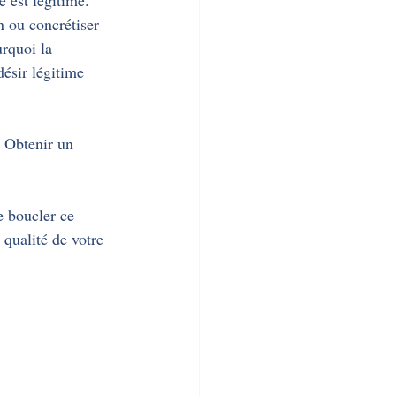
e est légitime. 
 ou concrétiser 
rquoi la 
désir légitime 
 Obtenir un 
e boucler ce 
 qualité de votre 