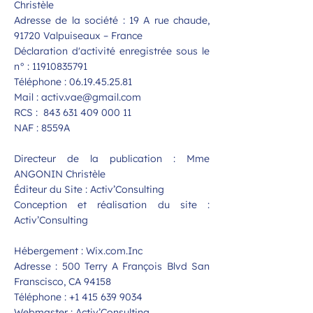
Christèle
Adresse de la société : 19 A rue chaude,
91720 Valpuiseaux – France
Déclaration d'activité enregistrée sous le
n° :
11910835791
Téléphone :
06.19.45.25.81
Mail :
activ.vae@gmail.com
RCS : 843 631 409 000 11
NAF : 8559A
Directeur de la publication : Mme
ANGONIN Christèle
Éditeur du Site : Activ’Consulting
Conception et réalisation du site :
Activ’Consulting
Hébergement : Wix.com.Inc
Adresse : 500 Terry A François Blvd San
Franscisco, CA 94158
Téléphone : +1 415 639 9034
Webmaster : Activ’Consulting