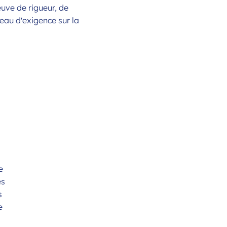
reuve de rigueur, de
veau d'exigence sur la
e
es
s
e