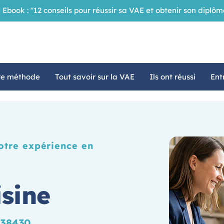
 Ebook : "12 conseils pour réussir sa VAE et obtenir son dipl
re méthode
Tout savoir sur la VAE
Ils ont réussi
Ent
votre expérience en
sine
P 38430