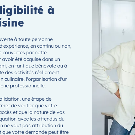
igibilité à
isine
uverte à toute personne
d'expérience, en continu ou non,
s couvertes par cette
t avoir été acquise dans un
ant, en tant que bénévole ou à
ète des activités réellement
 culinaire, l'organisation d'un
iène professionnelle.
alidation, une étape de
ermet de vérifier que votre
ccès et que la nature de vos
quation avec les attendus du
ion ne vaut pas attribution du
t que votre demande peut être