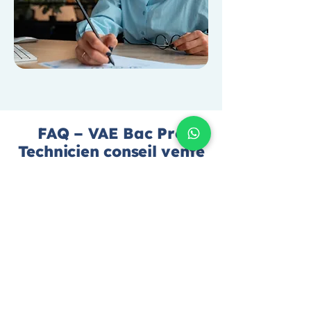
FAQ – VAE Bac Pro
Technicien conseil vente
en animalerie
Qu'est-ce que la Validation des Acquis
de l'Expérience (VAE) pour le BAC PRO -
Technicien conseil vente en animalerie ?
La VAE est un dispositif qui permet de
faire reconnaître votre expérience
professionnelle pour obtenir un
diplôme, ici le BAC PRO - Technicien
conseil vente en animalerie. Vous devez