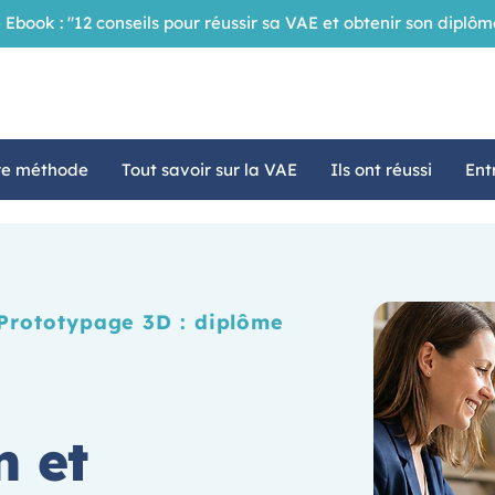
 Ebook : "12 conseils pour réussir sa VAE et obtenir son dipl
re méthode
Tout savoir sur la VAE
Ils ont réussi
Ent
 Prototypage 3D : diplôme
n et