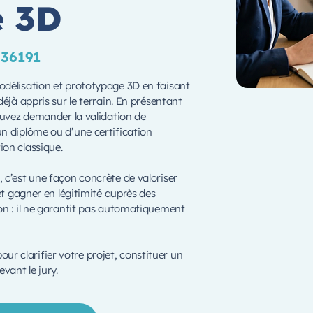
e 3D
 36191
odélisation et prototypage 3D en faisant
éjà appris sur le terrain. En présentant
ouvez demander la validation de
n diplôme ou d’une certification
on classique.
 c’est une façon concrète de valoriser
et gagner en légitimité auprès des
on : il ne garantit pas automatiquement
 clarifier votre projet, constituer un
vant le jury.