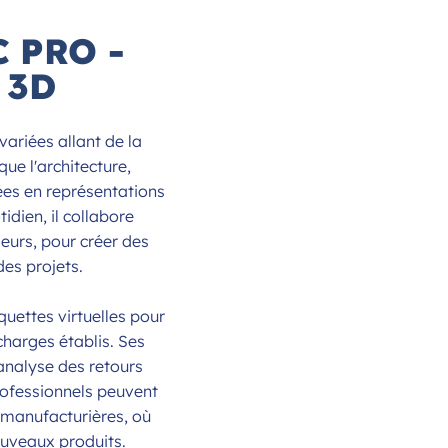
C PRO -
 3D
ariées allant de la
ue l'architecture,
idées en représentations
idien, il collabore
ieurs, pour créer des
es projets.
uettes virtuelles pour
charges établis. Ses
'analyse des retours
rofessionnels peuvent
 manufacturières, où
ouveaux produits.