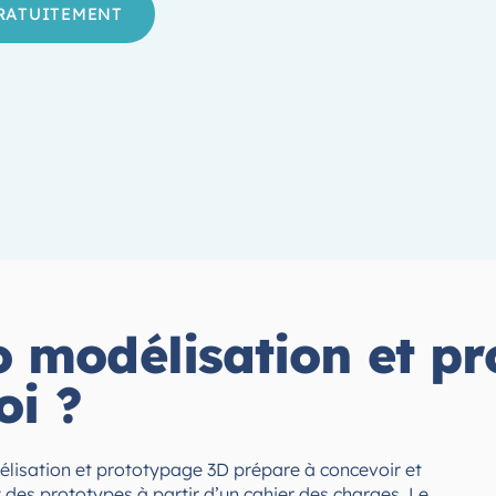
GRATUITEMENT
 modélisation et p
oi ?
lisation et prototypage 3D prépare à concevoir et
des prototypes à partir d’un cahier des charges. Le